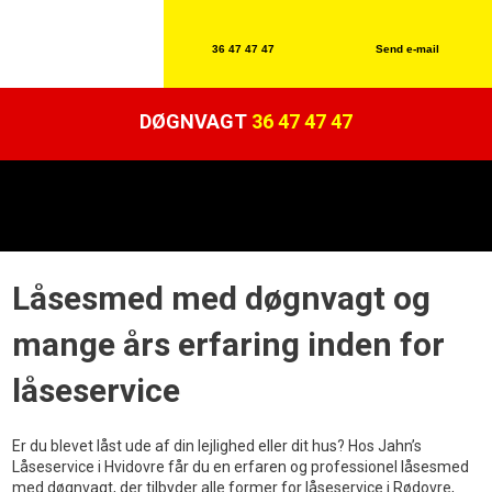
36 47 47 47
Send e-mail​
DØGNVAGT
36 47 47 47
Låsesmed med døgnvagt og
mange års erfaring inden for
låseservice
Er du blevet låst ude af din lejlighed eller dit hus? Hos Jahn’s
Låseservice i Hvidovre får du en erfaren og professionel låsesmed
med døgnvagt, der tilbyder alle former for låseservice i Rødovre,