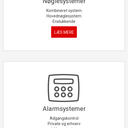
​Nøglesystemer​
Kombineret system
Hovednøglesystem
Enslukkende
LÆS MERE
​Alarmsystemer​
Adgangskontrol
Private og erhverv