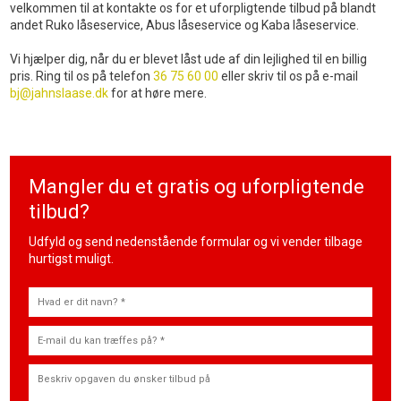
velkommen til at kontakte os for et uforpligtende tilbud på blandt
andet Ruko låseservice, Abus låseservice og Kaba låseservice.
Vi hjælper dig, når du er blevet låst ude af din lejlighed til en billig
pris. Ring til os på telefon
36 75 60 00
eller skriv til os på e-mail
bj@jahnslaase.dk
for at høre mere.
Mangler du et gratis og uforpligtende
tilbud?​
Udfyld og send nedenstående formular og vi vender tilbage
hurtigst muligt.