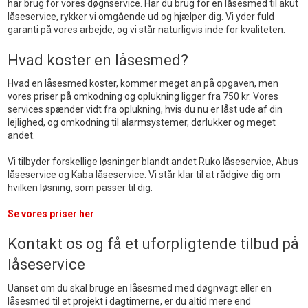
har brug for vores døgnservice. Har du brug for en låsesmed til akut
låseservice, rykker vi omgående ud og hjælper dig. Vi yder fuld
garanti på vores arbejde, og vi står naturligvis inde for kvaliteten.​
​Hvad koster en låsesmed?
Hvad en låsesmed koster, kommer meget an på opgaven, men
vores priser på omkodning og oplukning ligger fra 750 kr. Vores
services spænder vidt fra oplukning, hvis du nu er låst ude af din
lejlighed, og omkodning til alarmsystemer, dørlukker og meget
andet.
Vi tilbyder forskellige løsninger blandt andet Ruko låseservice, Abus
låseservice og Kaba låseservice. Vi står klar til at rådgive dig om
hvilken løsning, som passer til dig.
Se vores priser her
Kontakt os og få et uforpligtende tilbud på
låseservice
Uanset om du skal bruge en låsesmed med døgnvagt eller en
låsesmed til et projekt i dagtimerne, er du altid mere end